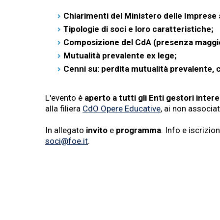
Chiarimenti del Ministero delle Imprese s
Tipologie di soci e loro caratteristiche;
Composizione del CdA (presenza maggiori
Mutualità prevalente ex lege;
Cenni su: perdita mutualità prevalente,
L'evento è
aperto a tutti gli Enti gestori inter
alla filiera
CdO Opere Educative
, ai non associa
In allegato
invito
e
programma
. Info e iscrizio
soci@foe.it
.