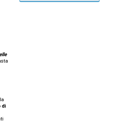
elle
asta
la
 di
ti