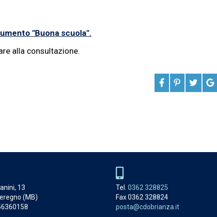
ocumento "Buona scuola".
pare alla consultazione.
anini, 13
Tel.
0362 328825
eregno (MB)
Fax 0362 328824
056360158
posta@cdobrianza.it