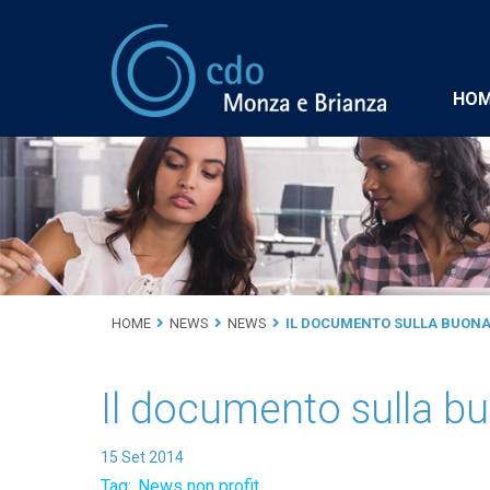
HO
HOME
NEWS
NEWS
IL DOCUMENTO SULLA BUON
Il documento sulla b
15
Set
2014
Tag:
News non profit