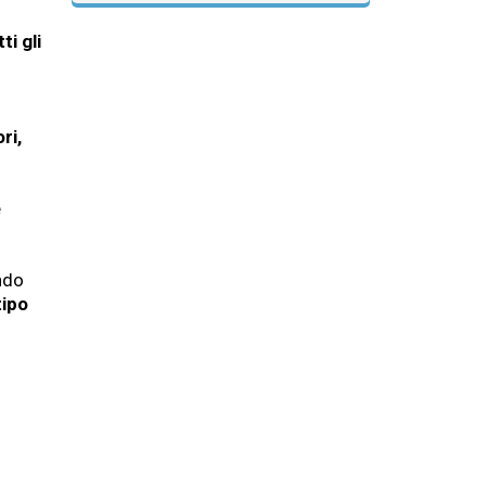
ti gli
ri,
e
ndo
tipo