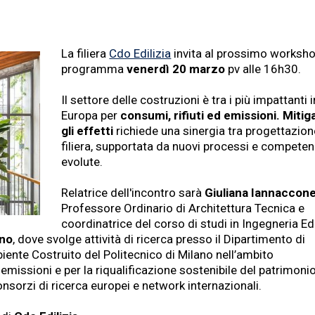
La filiera
Cdo Edilizia
invita al prossimo worksho
programma
venerdì 20 marzo
pv alle 16h30.
Il settore delle costruzioni è tra i più impattanti i
Europa per
consumi, rifiuti ed emissioni. Mitig
gli effetti
richiede una sinergia tra progettazion
filiera, supportata da nuovi processi e compete
evolute.
Relatrice dell'incontro sarà
Giuliana Iannaccon
Professore Ordinario di Architettura Tecnica e
coordinatrice del corso di studi in Ingegneria Ed
ano
, dove svolge attività di ricerca presso il Dipartimento di
iente Costruito del Politecnico di Milano nell’ambito
emissioni e per la riqualificazione sostenibile del patrimoni
onsorzi di ricerca europei e network internazionali.