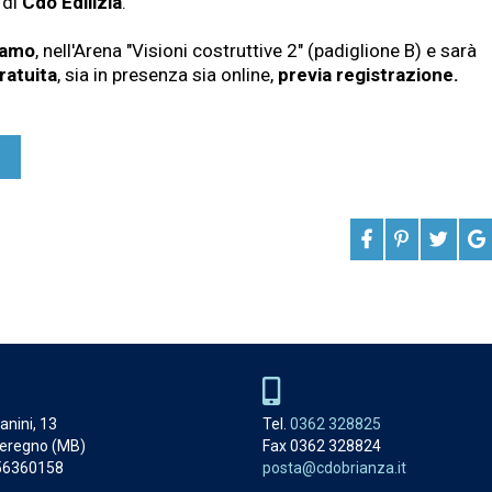
 di
Cdo Edilizia
.
gamo
, nell'Arena "Visioni costruttive 2" (padiglione B) e sarà
ratuita
, sia in presenza sia online,
previa registrazione.
anini, 13
Tel.
0362 328825
eregno (MB)
Fax 0362 328824
056360158
posta@cdobrianza.it