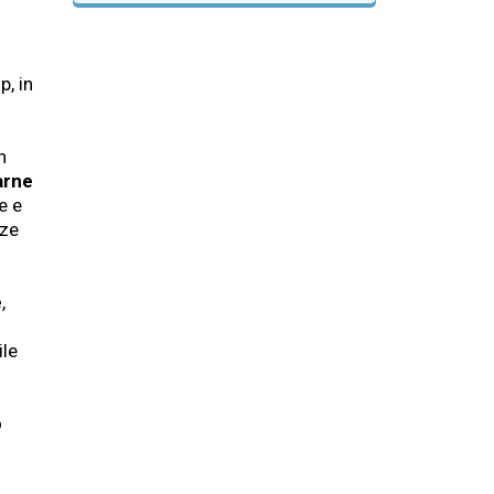
p, in
n
arne
e e
nze
e
,
ile
o