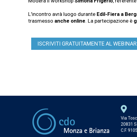
Modera il workshop
Simona Frigerio
, referente
L'incontro avrà luogo durante
Edil-Fiera a Ber
trasmesso
anche online
. La partecipazione è
g
ISCRIVITI GRATUITAMENTE AL WEBINAR
Via Tosc
20831 S
C.F. 91